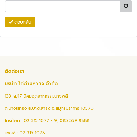
ตอบกลับ
ติดต่อเรา
บริษัท ไก่ดำมหากิจ จำกัด
133 หมู่17 นิคมอุตสาหกรรมบางพลี
ต.บางเสาธง อ.บางเสาธง จ.สมุทรปราการ 10570
โทรศัพท์ : 02 315 1077 - 9, 085 559 9888
แฟกซ์ : 02 315 1078