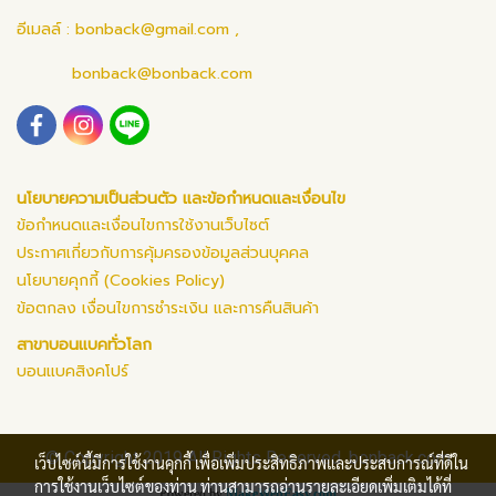
อีเมลล์ :
bonback@gmail.com
,
bonback@bonback.com
นโยบายความเป็นส่วนตัว และข้อกำหนดและเงื่อนไข
ข้อกำหนดและเงื่อนไขการใช้งานเว็บไซต์
ประกาศเกี่ยวกับการคุ้มครองข้อมูลส่วนบุคคล
นโยบายคุกกี้ (Cookies Policy)
ข้อตกลง เงื่อนไขการชำระเงิน และการคืนสินค้า
สาขาบอนแบคทั่วโลก
บอนแบคสิงคโปร์
© Copyright 2019 All Rights Reserved. bonback.com
เว็บไซต์นี้มีการใช้งานคุกกี้ เพื่อเพิ่มประสิทธิภาพและประสบการณ์ที่ดีใน
การใช้งานเว็บไซต์ของท่าน ท่านสามารถอ่านรายละเอียดเพิ่มเติมได้ที่
Powered by
MakeWebEasy.com