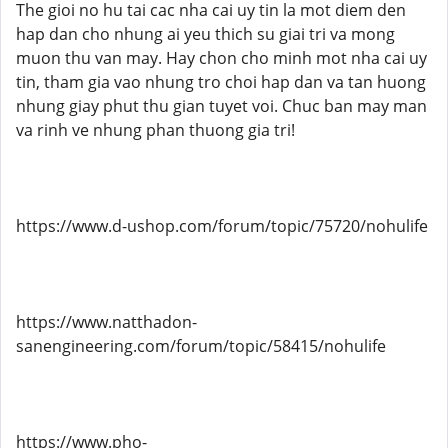
The gioi no hu tai cac nha cai uy tin la mot diem den
hap dan cho nhung ai yeu thich su giai tri va mong
muon thu van may. Hay chon cho minh mot nha cai uy
tin, tham gia vao nhung tro choi hap dan va tan huong
nhung giay phut thu gian tuyet voi. Chuc ban may man
va rinh ve nhung phan thuong gia tri!
https://www.d-ushop.com/forum/topic/75720/nohulife
https://www.natthadon-
sanengineering.com/forum/topic/58415/nohulife
https://www.pho-