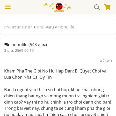
กระดานสนทนา
>
ถาม-ตอบ
>
nohulife
nohulife
(543 อ่าน)
3 ม.ค. 2569 00:10
แจ้งลบ
Kham Pha The Gioi No Hu Hap Dan: Bi Quyet Choi va
Lua Chon Nha Cai Uy Tin
Ban la nguoi yeu thich su hoi hop, khao khat nhung
chien thang bat ngo va mong muon trai nghiem giai tri
dinh cao? Vay thi no hu chinh la tro choi danh cho ban!
Trong bai viet nay, chung ta se cung kham pha the gioi
no hu day mau sac, tim hieu cach choi, bi quyet chien