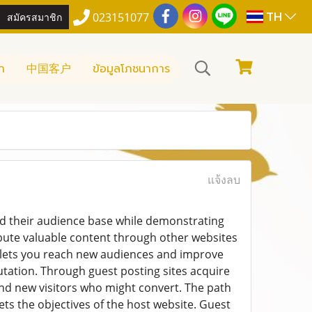
TH
สมัครสมาชิก
023151077
า
中国客户
ข้อมูลโภชนาการ
แจ้งลบ
nd their audience base while demonstrating
ibute valuable content through other websites
lets you reach new audiences and improve
tation. Through guest posting sites acquire
and new visitors who might convert. The path
ts the objectives of the host website. Guest