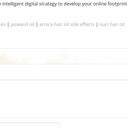
 intelligent digital strategy to develop your online footpri
ses
|
jaswand oil
|
arnica hair oil side effects
​​​​ |
nuci hair oil