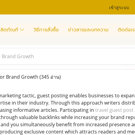
เข้าสู่ระบบ
ลิตภัณฑ์
วิธีการสั่งซื้อ
ข่าวสารและบทความ
ติดต่อเร
r Brand Growth
for Brand Growth
(345 อ่าน)
 marketing tactic, guest posting enables businesses to expa
rtise in their industry. Through this approach writers distr
asing informative articles. Participating in
travel guest post
through valuable backlinks while increasing your brand repu
es and you simultaneously benefit from increased presence 
 producing exclusive content which attracts readers and mee