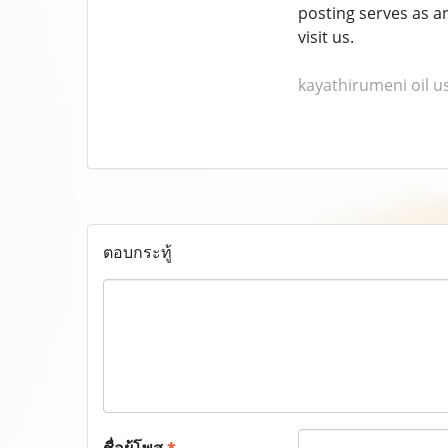
posting serves as an
visit us.
kayathirumeni oil u
ตอบกระทู้