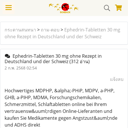
กระดานสนทนา
>
ถาม-ตอบ
>
Ephedrin-Tabletten 30 mg
ohne Rezept in Deutschland und der Schweiz
Ephedrin-Tabletten 30 mg ohne Rezept in
Deutschland und der Schweiz
(312 อ่าน)
2 ก.พ. 2568 02:54
แจ้งลบ
Hochwertiges MDPHP, &alpha;-PHiP, MDPV, a-PHP,
GHB, a-PIHP, MDMA, Forschungschemikalien,
Schmerzmittel, Schlaftabletten online bei Ihrem
vertrauensw&uuml;rdigen Online-Lieferanten und
kaufen Sie Medikamente gegen Angstzust&auml;nde
und ADHS direkt