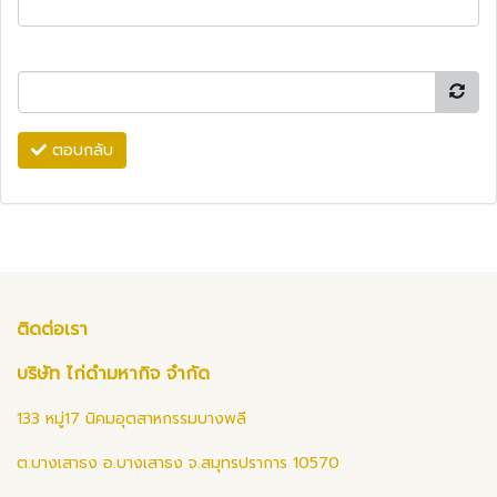
ตอบกลับ
ติดต่อเรา
บริษัท ไก่ดำมหากิจ จำกัด
133 หมู่17 นิคมอุตสาหกรรมบางพลี
ต.บางเสาธง อ.บางเสาธง จ.สมุทรปราการ 10570