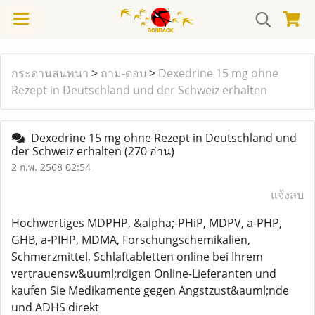
กระดานสนทนา
>
ถาม-ตอบ
>
Dexedrine 15 mg ohne
Rezept in Deutschland und der Schweiz erhalten
Dexedrine 15 mg ohne Rezept in Deutschland und
der Schweiz erhalten
(270 อ่าน)
2 ก.พ. 2568 02:54
แจ้งลบ
Hochwertiges MDPHP, &alpha;-PHiP, MDPV, a-PHP,
GHB, a-PIHP, MDMA, Forschungschemikalien,
Schmerzmittel, Schlaftabletten online bei Ihrem
vertrauensw&uuml;rdigen Online-Lieferanten und
kaufen Sie Medikamente gegen Angstzust&auml;nde
und ADHS direkt