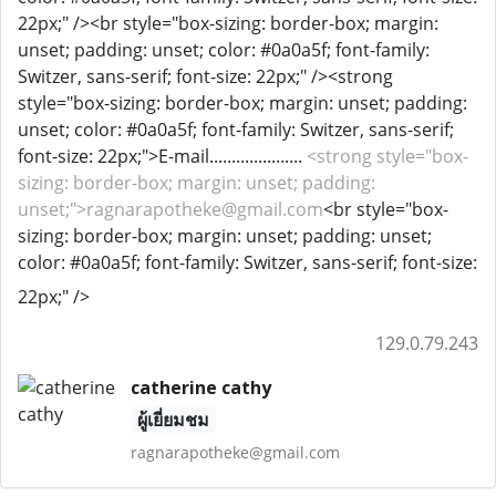
22px;" /><br style="box-sizing: border-box; margin:
unset; padding: unset; color: #0a0a5f; font-family:
Switzer, sans-serif; font-size: 22px;" /><strong
style="box-sizing: border-box; margin: unset; padding:
unset; color: #0a0a5f; font-family: Switzer, sans-serif;
font-size: 22px;">E-mail.....................
<strong style="box-
sizing: border-box; margin: unset; padding:
unset;">ragnarapotheke@gmail.com
<br style="box-
sizing: border-box; margin: unset; padding: unset;
color: #0a0a5f; font-family: Switzer, sans-serif; font-size:
22px;" />
129.0.79.243
catherine cathy
ผู้เยี่ยมชม
ragnarapotheke@gmail.com