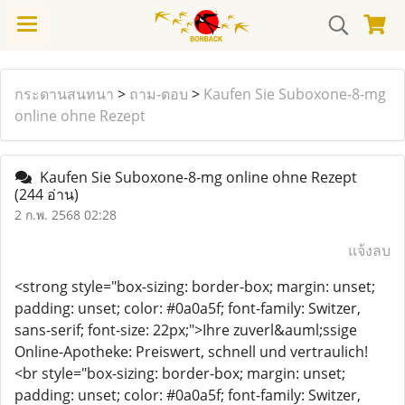
กระดานสนทนา
>
ถาม-ตอบ
>
Kaufen Sie Suboxone-8-mg
online ohne Rezept
Kaufen Sie Suboxone-8-mg online ohne Rezept
(244 อ่าน)
2 ก.พ. 2568 02:28
แจ้งลบ
<strong style="box-sizing: border-box; margin: unset;
padding: unset; color: #0a0a5f; font-family: Switzer,
sans-serif; font-size: 22px;">Ihre zuverl&auml;ssige
Online-Apotheke: Preiswert, schnell und vertraulich!
<br style="box-sizing: border-box; margin: unset;
padding: unset; color: #0a0a5f; font-family: Switzer,