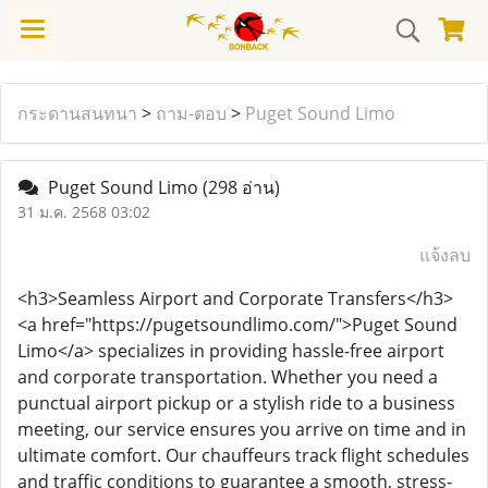
กระดานสนทนา
>
ถาม-ตอบ
>
Puget Sound Limo
Puget Sound Limo
(298 อ่าน)
31 ม.ค. 2568 03:02
แจ้งลบ
<h3>Seamless Airport and Corporate Transfers</h3>
<a href="https://pugetsoundlimo.com/">Puget Sound
Limo</a> specializes in providing hassle-free airport
and corporate transportation. Whether you need a
punctual airport pickup or a stylish ride to a business
meeting, our service ensures you arrive on time and in
ultimate comfort. Our chauffeurs track flight schedules
and traffic conditions to guarantee a smooth, stress-