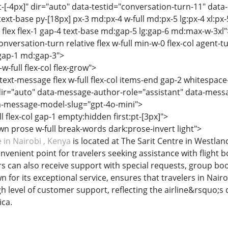
et-[-4px]" dir="auto" data-testid="conversation-turn-11" data
ext-base py-[18px] px-3 md:px-4 w-full md:px-5 lg:px-4 xl:px-
 flex flex-1 gap-4 text-base md:gap-5 lg:gap-6 md:max-w-3xl"
nversation-turn relative flex w-full min-w-0 flex-col agent-t
 gap-1 md:gap-3">
w-full flex-col flex-grow">
text-message flex w-full flex-col items-end gap-2 whitespace
ir="auto" data-message-author-role="assistant" data-mess
-message-model-slug="gpt-4o-mini">
ll flex-col gap-1 empty:hidden first:pt-[3px]">
n prose w-full break-words dark:prose-invert light">
 in Nairobi , Kenya
is located at The Sarit Centre in Westland
onvenient point for travelers seeking assistance with flight 
rs can also receive support with special requests, group bo
 for its exceptional service, ensures that travelers in Nairo
igh level of customer support, reflecting the airline&rsquo
ica.