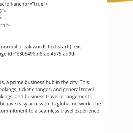
-scroll-anchor="true">
5">
>
urn">
-normal break-words text-start [.text-
age-id="e305496b-8fae-4575-ad9d-
s, a prime business hub in the city. This
bookings, ticket changes, and general travel
okings, and business travel arrangements.
bi have easy access to its global network. The
;s commitment to a seamless travel experience