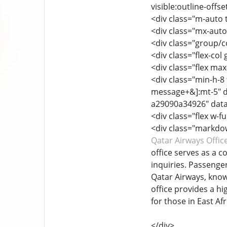
visible:outline-offs
<div class="m-auto t
<div class="mx-auto
<div class="group/co
<div class="flex-col
<div class="flex max-
<div class="min-h-8 
message+&]:mt-5" d
a29090a34926" data
<div class="flex w-fu
<div class="markdow
Qatar Airways Office
office serves as a c
inquiries. Passenge
Qatar Airways, known
office provides a h
for those in East Afr
</div>