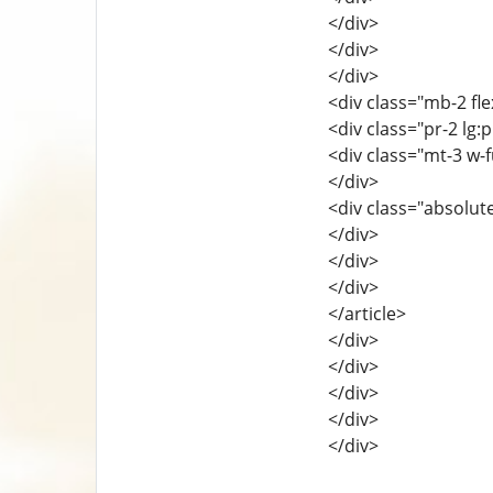
</div>
</div>
</div>
<div class="mb-2 fl
<div class="pr-2 lg:p
<div class="mt-3 w-
</div>
<div class="absolut
</div>
</div>
</div>
</article>
</div>
</div>
</div>
</div>
</div>