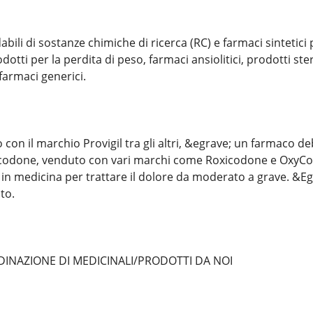
abili di sostanze chimiche di ricerca (RC) e farmaci sintetici p
tti per la perdita di peso, farmaci ansiolitici, prodotti stero
 farmaci generici.
o con il marchio Provigil tra gli altri, &egrave; un farmaco d
sicodone, venduto con vari marchi come Roxicodone e OxyCo
 in medicina per trattare il dolore da moderato a grave. &E
to.
INAZIONE DI MEDICINALI/PRODOTTI DA NOI