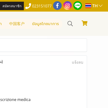
TH
สมัครสมาชิก
023151077
า
中国客户
ข้อมูลโภชนาการ
น)
แจ้งลบ
escrizione medica