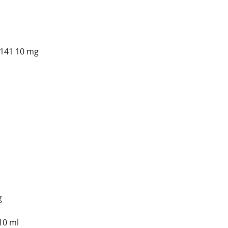
-141 10 mg
g
10 ml