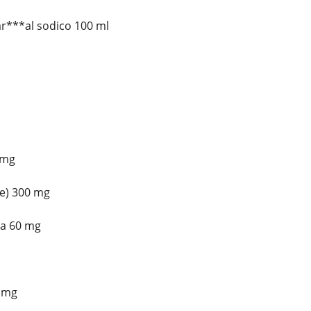
r***al sodico 100 ml
 mg
e) 300 mg
na 60 mg
5 mg