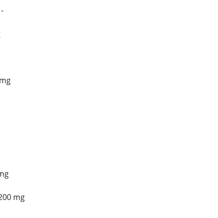
-
g
 mg
 mg
 200 mg