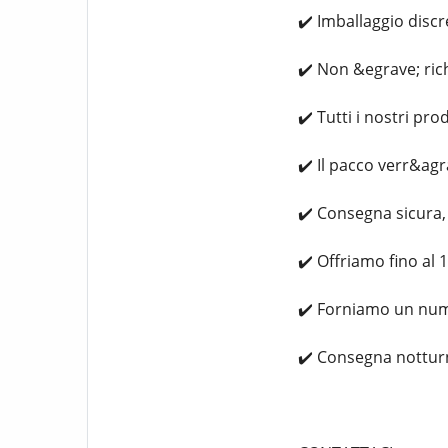
✔️ Imballaggio disc
✔️ Non &egrave; ric
✔️ Tutti i nostri pr
✔️ Il pacco verr&ag
✔️ Consegna sicura, 
✔️ Offriamo fino al 1
✔️ Forniamo un nume
✔️ Consegna notturna