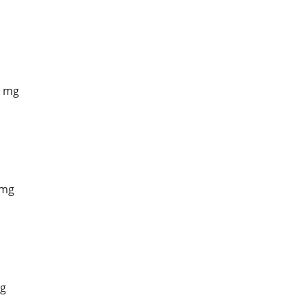
0 mg
 mg
mg