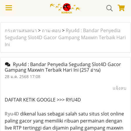
กระดานสนทนา
>
ถาม-ตอบ
>
Ryu4d : Bandar Penyedia
Segudang Slot4D Gacor Gampang Maxwin Terbaik Hari
Ini
Ryu4d : Bandar Penyedia Segudang Slot4D Gacor
Gampang Maxwin Terbaik Hari Ini
(257 อ่าน)
28 ม.ค. 2568 17:08
แจ้งลบ
DAFTAR KETIK GOOGLE >>> RYU4D
Ryu4D
dikenal luas sebagai salah satu situs slot online
paling gacor yang memiliki ribuan permainan dengan
live RTP tertinggi dan dijamin paling gampang maxwin