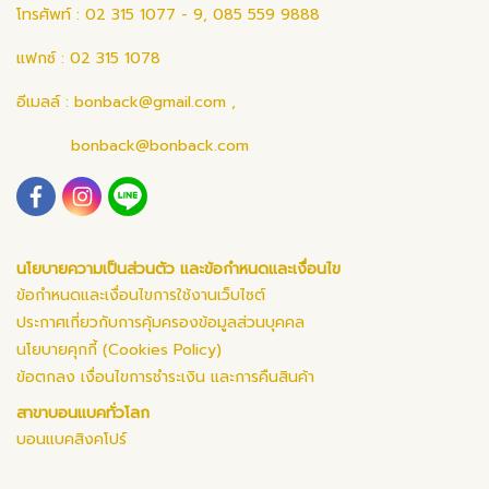
โทรศัพท์ : 02 315 1077 - 9, 085 559 9888
แฟกซ์ : 02 315 1078
อีเมลล์ :
bonback@gmail.com
,
bonback@bonback.com
นโยบายความเป็นส่วนตัว และข้อกำหนดและเงื่อนไข
ข้อกำหนดและเงื่อนไขการใช้งานเว็บไซต์
ประกาศเกี่ยวกับการคุ้มครองข้อมูลส่วนบุคคล
นโยบายคุกกี้ (Cookies Policy)
ข้อตกลง เงื่อนไขการชำระเงิน และการคืนสินค้า
สาขาบอนแบคทั่วโลก
บอนแบคสิงคโปร์