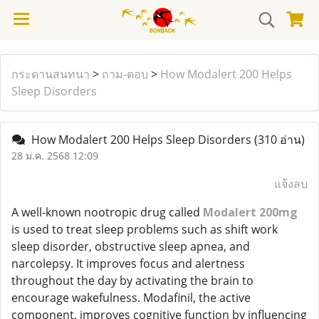
กระดานสนทนา
>
ถาม-ตอบ
>
How Modalert 200 Helps
Sleep Disorders
How Modalert 200 Helps Sleep Disorders
(310 อ่าน)
28 ม.ค. 2568 12:09
แจ้งลบ
A well-known nootropic drug called
Modalert 200mg
is used to treat sleep problems such as shift work
sleep disorder, obstructive sleep apnea, and
narcolepsy. It improves focus and alertness
throughout the day by activating the brain to
encourage wakefulness. Modafinil, the active
component, improves cognitive function by influencing