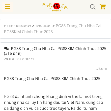
กระดานสนทนา
>
ถาม-ตอบ
>
PG88 Trang Chu Nha Cai
PG88KIM Chinh Thuc 2025
PG88 Trang Chu Nha Cai PG88KIM Chinh Thuc 2025
(316 อ่าน)
28 ม.ค. 2568 10:31
แจ้งลบ
PG88 Trang Chu Nha Cai PG88.KIM Chinh Thuc 2025
PG88
da nhanh chong khang dinh vi the la mot trong
nhung nha cai uy tin hang dau tai Viet Nam, cung cap
da dang dich vu ca cuoc truc tuyen. Ra doi tu nam