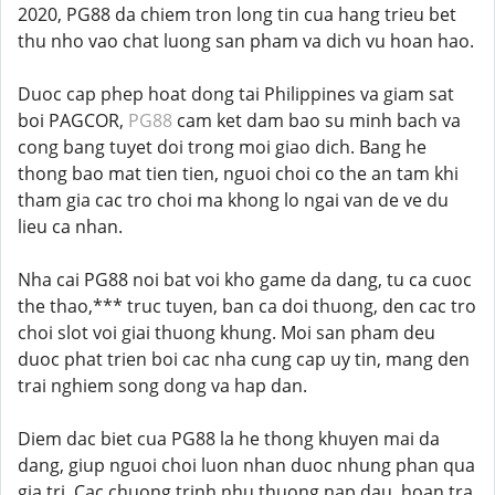
2020, PG88 da chiem tron long tin cua hang trieu bet
thu nho vao chat luong san pham va dich vu hoan hao.
Duoc cap phep hoat dong tai Philippines va giam sat
boi PAGCOR,
PG88
cam ket dam bao su minh bach va
cong bang tuyet doi trong moi giao dich. Bang he
thong bao mat tien tien, nguoi choi co the an tam khi
tham gia cac tro choi ma khong lo ngai van de ve du
lieu ca nhan.
Nha cai PG88 noi bat voi kho game da dang, tu ca cuoc
the thao,*** truc tuyen, ban ca doi thuong, den cac tro
choi slot voi giai thuong khung. Moi san pham deu
duoc phat trien boi cac nha cung cap uy tin, mang den
trai nghiem song dong va hap dan.
Diem dac biet cua PG88 la he thong khuyen mai da
dang, giup nguoi choi luon nhan duoc nhung phan qua
gia tri. Cac chuong trinh nhu thuong nap dau, hoan tra