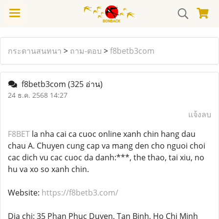
กระดานสนทนา
>
ถาม-ตอบ
>
f8betb3com
f8betb3com
(325 อ่าน)
24 ธ.ค. 2568 14:27
แจ้งลบ
F8BET
la nha cai ca cuoc online xanh chin hang dau
chau A. Chuyen cung cap va mang den cho nguoi choi
cac dich vu cac cuoc da danh:***, the thao, tai xiu, no
hu va xo so xanh chin.
Website:
https://f8betb3.com/
Dia chi: 35 Phan Phuc Duyen, Tan Binh, Ho Chi Minh