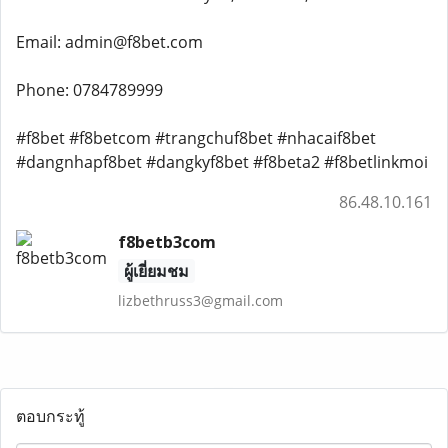
Email: admin@f8bet.com
Phone: 0784789999
#f8bet #f8betcom #trangchuf8bet #nhacaif8bet
#dangnhapf8bet #dangkyf8bet #f8beta2 #f8betlinkmoi
86.48.10.161
f8betb3com
ผู้เยี่ยมชม
lizbethruss3@gmail.com
ตอบกระทู้