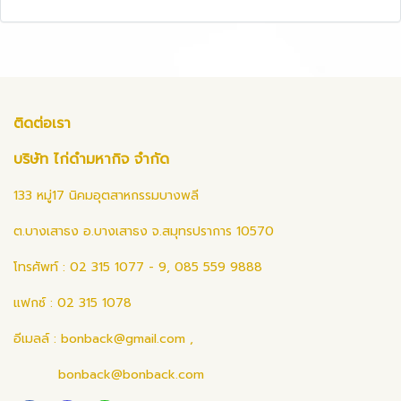
ติดต่อเรา
บริษัท ไก่ดำมหากิจ จำกัด
133 หมู่17 นิคมอุตสาหกรรมบางพลี
ต.บางเสาธง อ.บางเสาธง จ.สมุทรปราการ 10570
โทรศัพท์ : 02 315 1077 - 9, 085 559 9888
แฟกซ์ : 02 315 1078
อีเมลล์ :
bonback@gmail.com
,
bonback@bonback.com