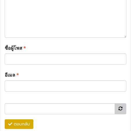
ชื่อผู้โพส
*
อีเมล
*
ตอบกลับ