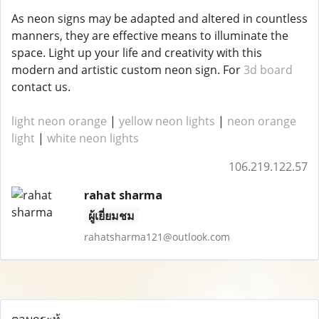
As neon signs may be adapted and altered in countless
manners, they are effective means to illuminate the
space. Light up your life and creativity with this
modern and artistic custom neon sign. For
3d board
contact us.
light neon orange
|
yellow neon lights
|
neon orange
light
|
white neon lights
106.219.122.57
rahat sharma
ผู้เยี่ยมชม
rahatsharma121@outlook.com