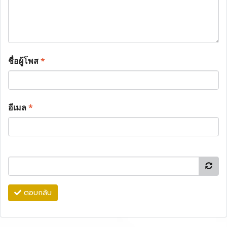
ชื่อผู้โพส
*
อีเมล
*
ตอบกลับ