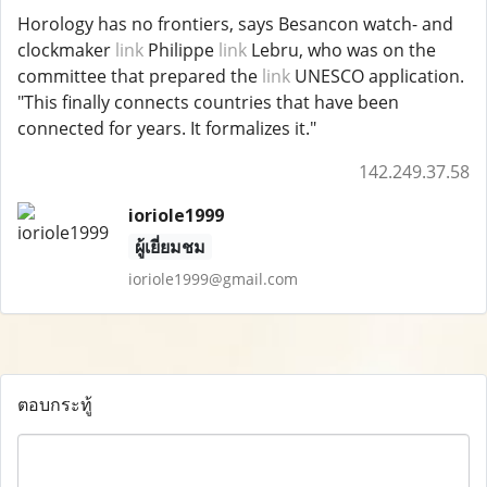
Horology has no frontiers, says Besancon watch- and
clockmaker
link
Philippe
link
Lebru, who was on the
committee that prepared the
link
UNESCO application.
"This finally connects countries that have been
connected for years. It formalizes it."
142.249.37.58
ioriole1999
ผู้เยี่ยมชม
ioriole1999@gmail.com
ตอบกระทู้