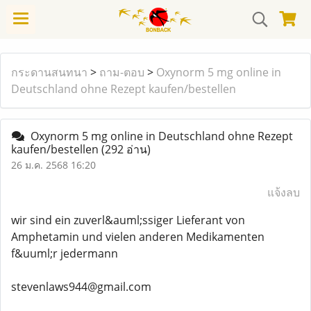
กระดานสนทนา
>
ถาม-ตอบ
>
Oxynorm 5 mg online in
Deutschland ohne Rezept kaufen/bestellen
Oxynorm 5 mg online in Deutschland ohne Rezept
kaufen/bestellen
(292 อ่าน)
26 ม.ค. 2568 16:20
แจ้งลบ
wir sind ein zuverl&auml;ssiger Lieferant von
Amphetamin und vielen anderen Medikamenten
f&uuml;r jedermann
stevenlaws944@gmail.com