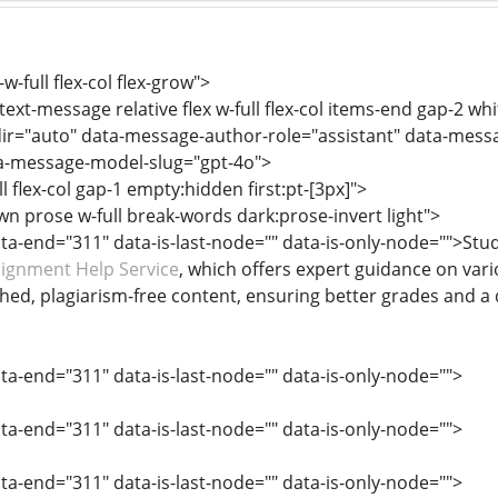
w-full flex-col flex-grow">
text-message relative flex w-full flex-col items-end gap-2 wh
ir="auto" data-message-author-role="assistant" data-mess
a-message-model-slug="gpt-4o">
ll flex-col gap-1 empty:hidden first:pt-[3px]">
n prose w-full break-words dark:prose-invert light">
ata-end="311" data-is-last-node="" data-is-only-node="">St
ignment Help Service
, which offers expert guidance on var
ched, plagiarism-free content, ensuring better grades and a
ata-end="311" data-is-last-node="" data-is-only-node="">
ata-end="311" data-is-last-node="" data-is-only-node="">
ata-end="311" data-is-last-node="" data-is-only-node="">