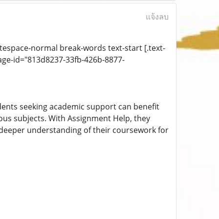
แจ้งลบ
itespace-normal break-words text-start [.text-
age-id="813d8237-33fb-426b-8877-
udents seeking academic support can benefit
ious subjects. With Assignment Help, they
 deeper understanding of their coursework for