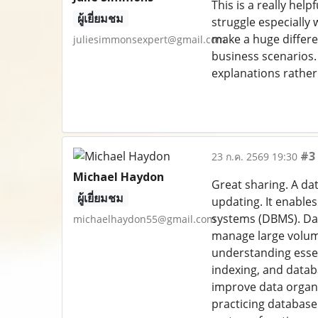
This is a really hel
ผู้เยี่ยมชม
struggle especially 
make a huge differe
juliesimmonsexpert@gmail.com
business scenarios. 
explanations rather 
#3
23 ก.ค. 2569 19:30
Michael Haydon
Great sharing. A da
ผู้เยี่ยมชม
updating. It enable
systems (DBMS). Dat
michaelhaydon55@gmail.com
manage large volum
understanding essen
indexing, and data
improve data organi
practicing databas