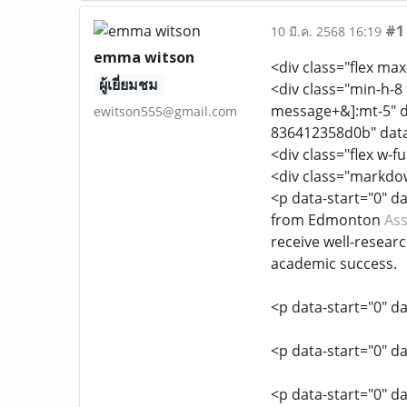
#1
10 มี.ค. 2568 16:19
emma witson
<div class="flex max-
ผู้เยี่ยมชม
<div class="min-h-8 
message+&]:mt-5" d
ewitson555@gmail.com
836412358d0b" dat
<div class="flex w-fu
<div class="markdow
<p data-start="0" d
from Edmonton
Ass
receive well-resear
academic success.
<p data-start="0" d
<p data-start="0" d
<p data-start="0" d