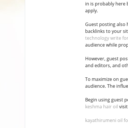
in is probably here
apply.
Guest posting also 
backlinks to your si
technology write fo
audience while prop
However, guest post
and editors, and ot
To maximize on gues
audience. The influe
Begin using guest p
keshma hair oil
visit
kayathirumeni oil fo