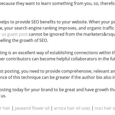
 because they want to learn something from you, so, therefo
helps to provide SEO benefits to your website. When your p
te, your search engine ranking improves, and organic traffic b
r us guest post
cannot be ignored from the marketers&rsquo; 
elling the growth of SEO.
ing is an excellent way of establishing connections within 
her contributors can become helpful collaborators in the fu
t posting, you need to provide comprehensive, relevant and
nce of this technique can be greater if the author bio also in
osting today for your brand to be great and have growth that
 us.
r hair
|
jaswand flower oil
|
arnica hair oil uses
​​​​ |
nuci hair o