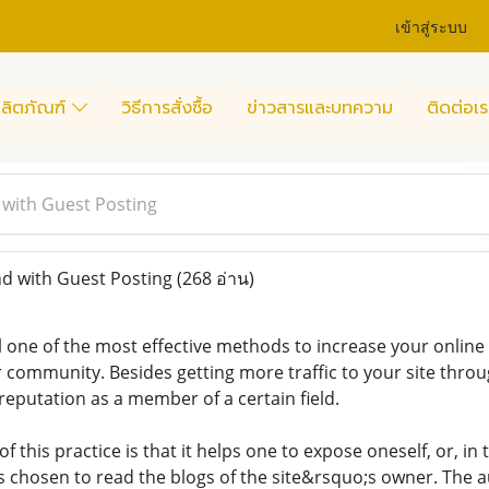
เข้าสู่ระบบ
ลิตภัณฑ์
วิธีการสั่งซื้อ
ข่าวสารและบทความ
ติดต่อเร
with Guest Posting
d with Guest Posting
(268 อ่าน)
ll one of the most effective methods to increase your onlin
r community. Besides getting more traffic to your site thro
reputation as a member of a certain field.
 this practice is that it helps one to expose oneself, or, in
 chosen to read the blogs of the site&rsquo;s owner. The a