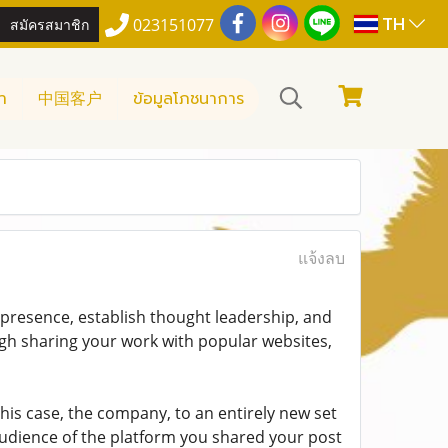
TH
สมัครสมาชิก
023151077
า
中国客户
ข้อมูลโภชนาการ
แจ้งลบ
e presence, establish thought leadership, and
ugh sharing your work with popular websites,
 this case, the company, to an entirely new set
udience of the platform you shared your post