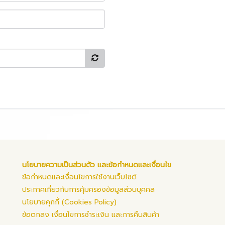
นโยบายความเป็นส่วนตัว และข้อกำหนดและเงื่อนไข
ข้อกำหนดและเงื่อนไขการใช้งานเว็บไซต์
ประกาศเกี่ยวกับการคุ้มครองข้อมูลส่วนบุคคล
นโยบายคุกกี้ (Cookies Policy)
ข้อตกลง เงื่อนไขการชำระเงิน และการคืนสินค้า