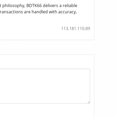
t philosophy, BDTK66 delivers a reliable
ransactions are handled with accuracy,
113.181.110.89