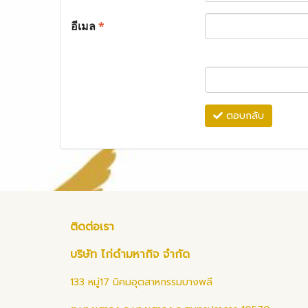
อีเมล
*
ตอบกลับ
ติดต่อเรา
บริษัท ไก่ดำมหากิจ จำกัด
133 หมู่17 นิคมอุตสาหกรรมบางพลี