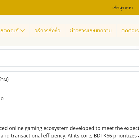
เข้าสู่ระบบ
ลิตภัณฑ์
วิธีการสั่งซื้อ
ข่าวสารและบทความ
ติดต่อเร
่าน)
io
ced online gaming ecosystem developed to meet the expect
and transactional efficiency. At its core, BDTK66 prioritizes 