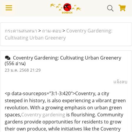
กระดานสนทนา
>
ถาม-ตอบ
>
Coventry Gardening:
Cultivating Urban Greenery
Coventry Gardening: Cultivating Urban Greenery
(556 อ่าน)
23 ม.ค. 2568 21:29
แจ้งลบ
<p data-sourcepos="3:1-3:420">Coventry, a city
steeped in history, is also experiencing a vibrant green
revolution. With a growing emphasis on urban green
spaces,
Coventry gardening
is flourishing. Community
gardens provide opportunities for residents to grow
their own produce, while initiatives like the Coventry