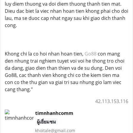
luy diem thuong va doi diem thuong thanh tien mat.
Dieu dac biet la viec nhan hoan tien khong phai cho doi
lau, ma se duoc cap nhat ngay sau khi giao dich thanh
cong.
Khong chi la co hoi nhan hoan tien,
Go88
con mang
den nhung trai nghiem tuyet voi voi he thong tro choi
da dang, giao dien than thien va de su dung. Den voi
Go88, cac thanh vien khong chi co the kiem tien ma
con co the thu gian va giai tri sau nhung gio lam viec
cang thang."
42.113.153.116
timnhanhcomm
ผู้เยี่ยมชม
khoitale@gmail.com