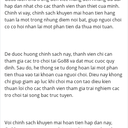
hap dan nhat cho cac thanh vien than thiet cua minh.
Chinh vi vay, chinh sach khuyen mai hoan tien hang
tuan la mot trong nhung diem noi bat, giup nguoi choi
co co hoi nhan lai mot phan tien da thua moi tuan.
De duoc huong chinh sach nay, thanh vien chi can
tham gia cac tro choi tai Go88 va dat muc cuoc quy
dinh. Sau do, he thong se tu dong hoan lai mot phan
tien thua vao tai khoan cua nguoi choi. Dieu nay khong
chi giup giam ap luc khi choi ma con tao dieu kien
thuan loi cho cac thanh vien tham gia trai nghiem cac
tro choi tai song bac truc tuyen.
Voi chinh sach khuyen mai hoan tien hap dan nay,