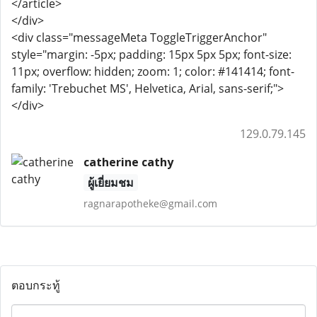
</article>
</div>
<div class="messageMeta ToggleTriggerAnchor"
style="margin: -5px; padding: 15px 5px 5px; font-size:
11px; overflow: hidden; zoom: 1; color: #141414; font-
family: 'Trebuchet MS', Helvetica, Arial, sans-serif;">
</div>
129.0.79.145
catherine cathy
ผู้เยี่ยมชม
ragnarapotheke@gmail.com
ตอบกระทู้