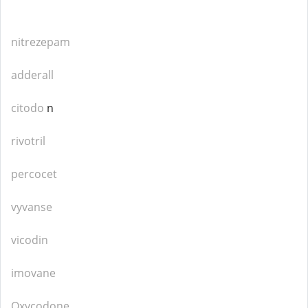
nitrezepam
adderall
citodo
n
rivotril
percocet
vyvanse
vicodin
imovane
Oxycodone