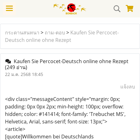
กระดานสนทนา
>
ถาม-ตอบ
>
Kaufen Sie Percocet-
Deutsch online ohne Rezept
Kaufen Sie Percocet-Deutsch online ohne Rezept
(249 อ่าน)
22 ม.ค. 2568 18:45
แจ้งลบ
<div class="messageContent" style="margin: 0px;
padding: 0px 0px 2px; min-height: 100px; overflow:
hidden; color: #141414; font-family: 'Trebuchet MS',
Helvetica, Arial, sans-serif; font-size: 13px;">
<article>
[quote]Willkommen bei Deutschlands