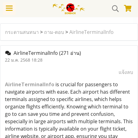
กระดานสนทนา
>
ถาม-ตอบ
>
AirlineTerminalInfo
AirlineTerminalInfo
(271 อ่าน)
22 ม.ค. 2568 18:28
แจ้งลบ
AirlineTerminalInfo
is crucial for passengers to
navigate airports with ease. Each airport has different
terminals assigned to specific airlines, which helps
organize flights efficiently. Knowing which terminal to
go to can save you time and prevent confusion,
especially in large airports with multiple terminals. This
information is typically available on your flight ticket,
airline website, or airport app, ensuring you stay