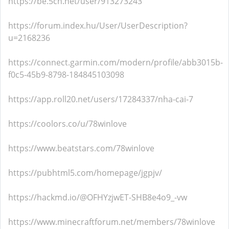
https://be.5ch.net/user/913273243
https://forum.index.hu/User/UserDescription?
u=2168236
https://connect.garmin.com/modern/profile/abb3015b-
f0c5-45b9-8798-184845103098
https://app.roll20.net/users/17284337/nha-cai-7
https://coolors.co/u/78winlove
https://www.beatstars.com/78winlove
https://pubhtml5.com/homepage/jgpjv/
https://hackmd.io/@OFHYzjwET-SHB8e4o9_-vw
https://www.minecraftforum.net/members/78winlove