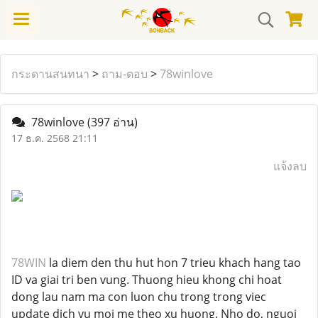
กระดานสนทนา
>
ถาม-ตอบ
>
78winlove
78winlove
(397 อ่าน)
17 ธ.ค. 2568 21:11
แจ้งลบ
78WIN
la diem den thu hut hon 7 trieu khach hang tao
ID va giai tri ben vung. Thuong hieu khong chi hoat
dong lau nam ma con luon chu trong trong viec
update dich vu moi me theo xu huong. Nho do, nguoi