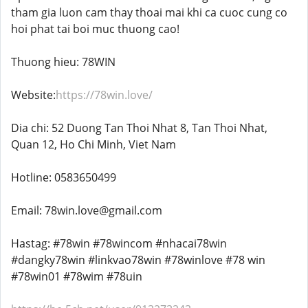
tham gia luon cam thay thoai mai khi ca cuoc cung co
hoi phat tai boi muc thuong cao!
Thuong hieu: 78WIN
Website:
https://78win.love/
Dia chi: 52 Duong Tan Thoi Nhat 8, Tan Thoi Nhat,
Quan 12, Ho Chi Minh, Viet Nam
Hotline: 0583650499
Email: 78win.love@gmail.com
Hastag: #78win #78wincom #nhacai78win
#dangky78win #linkvao78win #78winlove #78 win
#78win01 #78wim #78uin