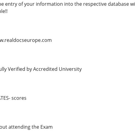
he entry of your information into the respective database w
le!!
ww.realdocseurope.com
ully Verified by Accredited University
ATES- scores
hout attending the Exam