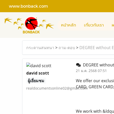
www.bonback.com
หน้าหลัก
เกี่ยวกับเรา
ผ
กระดานสนทนา
>
ถาม-ตอบ
>
DEGREE without 
DEGREE withou
21 ม.ค. 2568 07:51
david scott
ผู้เยี่ยมชม
We offer our exclus
CARD, GREEN CARD, C
realdocumentsonline02@gmail.com
We work with &ldquo