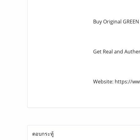
Buy Original GREE
Get Real and Authe
Website: https://w
ตอบกระทู้