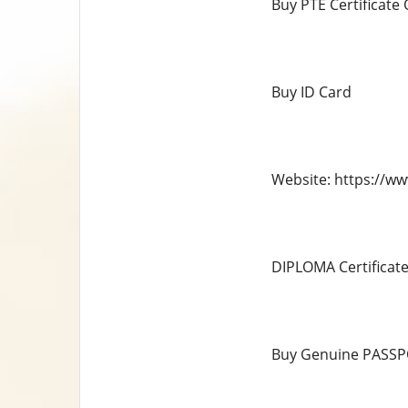
Buy PTE Certificate 
Buy ID Card
Website: https://w
DIPLOMA Certificate
Buy Genuine PASSP