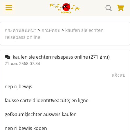
กระดานสนทนา
>
ถาม-ตอบ
>
kaufen sie echten
reisepass online
kaufen sie echten reisepass online
(271 อ่าน)
21 ม.ค. 2568 07:34
แจ้งลบ
nep rijbewijs
fausse carte d identit&eacute; en ligne
gef&auml;lschter ausweis kaufen
nep rijbewijs kopen