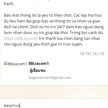
hanh.
Bao mat thong tin la yeu to then chot. Cac lop ma hoa
du lieu hien dai giup bao ve thong tin ca nhan va giao
dich tai chinh. Dich vu ho tro 24/7 dam bao nguoi dung
luon nhan duoc su tro giup kip thoi. Trong boi canh do,
https://88i.za.com/
tro thanh lua chon dang can nhac
cho nguoi dung yeu thich giai tri truc tuyen.
14.191.74.119
88izacom1
ผู้เยี่ยมชม
teagueskristin@gmail.com
ตอบกระทู้