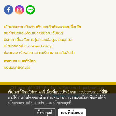
นโยบายความเป็นส่วนตัว และข้อกำหนดและเงื่อนไข
ข้อกำหนดและเงื่อนไขการใช้งานเว็บไซต์
ประกาศเกี่ยวกับการคุ้มครองข้อมูลส่วนบุคคล
นโยบายคุกกี้ (Cookies Policy)
ข้อตกลง เงื่อนไขการชำระเงิน และการคืนสินค้า
สาขาบอนแบคทั่วโลก
บอนแบคสิงคโปร์
© Copyright 2019 All Rights Reserved. bonback.com
เว็บไซต์นี้มีการใช้งานคุกกี้ เพื่อเพิ่มประสิทธิภาพและประสบการณ์ที่ดีใน
Powered by
MakeWebEasy.com
การใช้งานเว็บไซต์ของท่าน ท่านสามารถอ่านรายละเอียดเพิ่มเติมได้ที่
นโยบายความเป็นส่วนตัว
และ
นโยบายคุกกี้
ตั้งค่าคุกกี้
ยอมรับทั้งหมด