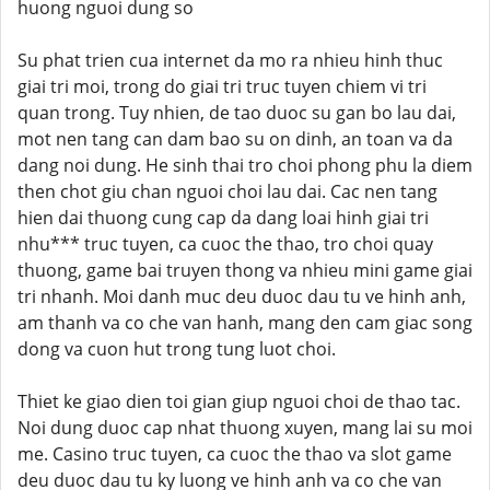
huong nguoi dung so
Su phat trien cua internet da mo ra nhieu hinh thuc
giai tri moi, trong do giai tri truc tuyen chiem vi tri
quan trong. Tuy nhien, de tao duoc su gan bo lau dai,
mot nen tang can dam bao su on dinh, an toan va da
dang noi dung. He sinh thai tro choi phong phu la diem
then chot giu chan nguoi choi lau dai. Cac nen tang
hien dai thuong cung cap da dang loai hinh giai tri
nhu*** truc tuyen, ca cuoc the thao, tro choi quay
thuong, game bai truyen thong va nhieu mini game giai
tri nhanh. Moi danh muc deu duoc dau tu ve hinh anh,
am thanh va co che van hanh, mang den cam giac song
dong va cuon hut trong tung luot choi.
Thiet ke giao dien toi gian giup nguoi choi de thao tac.
Noi dung duoc cap nhat thuong xuyen, mang lai su moi
me. Casino truc tuyen, ca cuoc the thao va slot game
deu duoc dau tu ky luong ve hinh anh va co che van