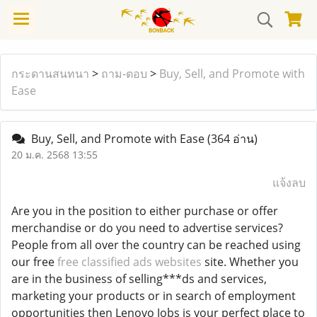
กระดานสนทนา
>
ถาม-ตอบ
>
Buy, Sell, and Promote with
Ease
Buy, Sell, and Promote with Ease
(364 อ่าน)
20 ม.ค. 2568 13:55
แจ้งลบ
Are you in the position to either purchase or offer
merchandise or do you need to advertise services?
People from all over the country can be reached using
our free
free classified ads websites
site. Whether you
are in the business of selling***ds and services,
marketing your products or in search of employment
opportunities then Lenovo Jobs is your perfect place to