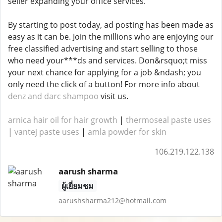
seller expanding your office services.
By starting to post today, ad posting has been made as
easy as it can be. Join the millions who are enjoying our
free classified advertising and start selling to those
who need your***ds and services. Don&rsquo;t miss
your next chance for applying for a job &ndash; you
only need the click of a button! For more info about
denz and darc shampoo
visit us.
arnica hair oil for hair growth
|
thermoseal paste uses
|
vantej paste uses
|
amla powder for skin
106.219.122.138
aarush sharma
ผู้เยี่ยมชม
aarushsharma212@hotmail.com