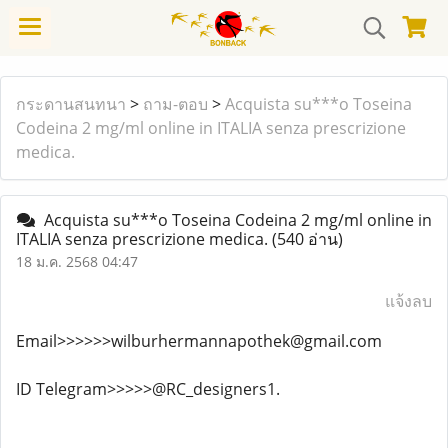
กระดานสนทนา
>
ถาม-ตอบ
>
Acquista su***o Toseina
Codeina 2 mg/ml online in ITALIA senza prescrizione
medica.
Acquista su***o Toseina Codeina 2 mg/ml online in
ITALIA senza prescrizione medica.
(540 อ่าน)
18 ม.ค. 2568 04:47
แจ้งลบ
Email>>>>>>wilburhermannapothek@gmail.com
ID Telegram>>>>>@RC_designers1.