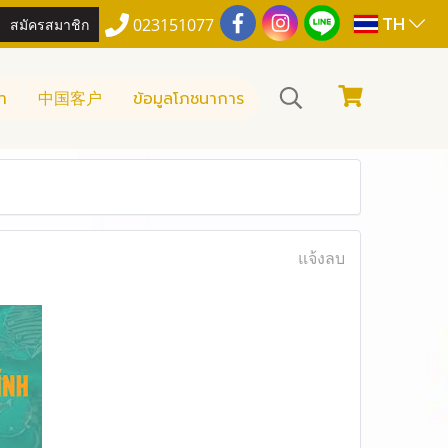
TH
สมัครสมาชิก
023151077
า
中国客户
ข้อมูลโภชนาการ
แจ้งลบ