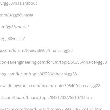
.tv/gg88vnasia/about
.com/u/gg88vnasia
com/gg88vnasia/
om/gg88vnasia1
p.com/forum/topic/66900/nha-cai-gg88
don-sanengineering.com/forum/topic/50396/nha-cai-gg88
ong.com/forum/topic/43786/nha-cai-gg88
veweddingstudio.com/forum/topic/39540/nha-cai-gg88
all.com/board/board_topic/8431232/7551073.htm
six-store.com/board/board_topic/7560063/7551074.htm