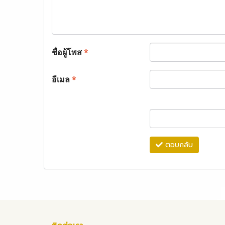
ชื่อผู้โพส
*
อีเมล
*
ตอบกลับ