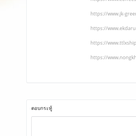
https://www.jk-gre
https://www.ekdaru
https://www.ttlxsh
https://www.nongk
ตอบกระทู้