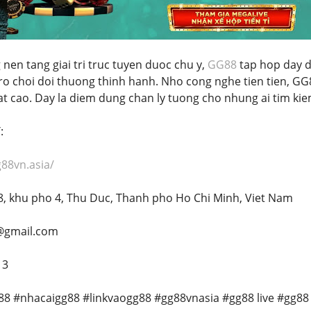
nen tang giai tri truc tuyen duoc chu y,
GG88
tap hop day du
ro choi doi thuong thinh hanh. Nho cong nghe tien tien, G
 cao. Day la diem dung chan ly tuong cho nhung ai tim kiem 
:
g88vn.asia/
 8, khu pho 4, Thu Duc, Thanh pho Ho Chi Minh, Viet Nam
a@gmail.com
13
8 #nhacaigg88 #linkvaogg88 #gg88vnasia #gg88 live #gg88 k