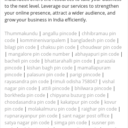
to the next level. Leverage our services to strengthen
your online presence, attract a wider audience, and
grow your business in India efficiently.
Thummakundu
|
angallu pincode
|
chhibramau pin
code
|
komminenivaripalem
|
bangladesh pin code
|
bilagi pin code
|
chaksu pin code
|
choudwar pin code
|
mangalore pin code number
|
abhayapuri pin code
|
bacheli pin code
|
bhattarahalli pin code
|
gurazala
pincode
|
kishan bagh pin code
|
mamallapuram
pincode
|
palasuni pin code
|
parigi pincode
|
rayasandra pin code
|
rimuli odisha 758047
|
vishal
nagar pin code
|
attili pincode
|
bhilwara pincode
|
borkheda pin code
|
chipyana buzurg pin code
|
choodasandra pin code
|
kakatpur pin code
|
kovur
pin code
|
molakalmuru pin code
|
raighar pin code
|
rupnarayanpur pin code
|
sant nagar post office
|
satya nagar pin code
|
simga pin code
|
susner pin