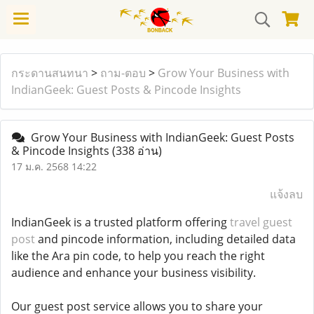
กระดานสนทนา
>
ถาม-ตอบ
>
Grow Your Business with
IndianGeek: Guest Posts & Pincode Insights
Grow Your Business with IndianGeek: Guest Posts
& Pincode Insights
(338 อ่าน)
17 ม.ค. 2568 14:22
แจ้งลบ
IndianGeek is a trusted platform offering
travel guest
post
and pincode information, including detailed data
like the Ara pin code, to help you reach the right
audience and enhance your business visibility.
Our guest post service allows you to share your