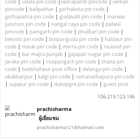
code
|
udala pin code
|
veerapandi pincode
|
vemali
pincode
|
balipathar
|
garhakota pin code
|
gothapatna pin code
|
gudavalli pin code
|
marwar
junction pin code
|
nangal raya pin code
|
palwal
pincode
|
pamgarh pin code
|
phulbari pin code
|
betnoti pin code
|
boipariguda pin code
|
haldaur pin
code
|
maski pin code
|
merta pin code
|
niuland pin
code
|
bar majra punjab
|
gajapati nagar pin code
|
jaraka pin code
|
roopangarh pin code
|
thana pin
code
|
badshahpur post office
|
delanga pin code
|
ekabbarpur
|
kalgi pin code
|
ramanathapura pin code
|
sujapur pin code
|
dakopgre pin code
|
guest post
106.219.123.146
prachisharma
ผู้เยี่ยมชม
prachisharma121@hotmail.com