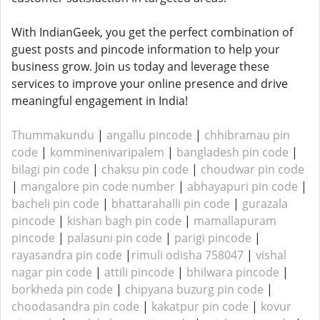
With IndianGeek, you get the perfect combination of
guest posts and pincode information to help your
business grow. Join us today and leverage these
services to improve your online presence and drive
meaningful engagement in India!
Thummakundu
|
angallu pincode
|
chhibramau pin
code
|
komminenivaripalem
|
bangladesh pin code
|
bilagi pin code
|
chaksu pin code
|
choudwar pin code
|
mangalore pin code number
|
abhayapuri pin code
|
bacheli pin code
|
bhattarahalli pin code
|
gurazala
pincode
|
kishan bagh pin code
|
mamallapuram
pincode
|
palasuni pin code
|
parigi pincode
|
rayasandra pin code
|
rimuli odisha 758047
|
vishal
nagar pin code
|
attili pincode
|
bhilwara pincode
|
borkheda pin code
|
chipyana buzurg pin code
|
choodasandra pin code
|
kakatpur pin code
|
kovur