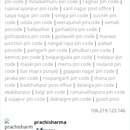
pin code
|
molakalmuru pin code
|
raighar pin code
|
rupnarayanpur pin code
|
sant nagar post office
|
satya nagar pin code
|
simga pin code
|
susner pin
code
|
udala pin code
|
veerapandi pincode
|
vemali
pincode
|
balipathar
|
garhakota pin code
|
gothapatna pin code
|
gudavalli pin code
|
marwar
junction pin code
|
nangal raya pin code
|
palwal
pincode
|
pamgarh pin code
|
phulbari pin code
|
betnoti pin code
|
boipariguda pin code
|
haldaur pin
code
|
maski pin code
|
merta pin code
|
niuland pin
code
|
bar majra punjab
|
gajapati nagar pin code
|
jaraka pin code
|
roopangarh pin code
|
thana pin
code
|
badshahpur post office
|
delanga pin code
|
ekabbarpur
|
kalgi pin code
|
ramanathapura pin code
|
sujapur pin code
|
dakopgre pin code
|
guest post
106.219.123.146
prachisharma