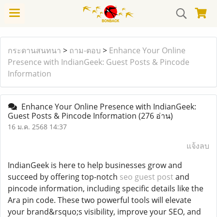
กระดานสนทนา
>
ถาม-ตอบ
>
Enhance Your Online
Presence with IndianGeek: Guest Posts & Pincode
Information
Enhance Your Online Presence with IndianGeek:
Guest Posts & Pincode Information
(276 อ่าน)
16 ม.ค. 2568 14:37
แจ้งลบ
IndianGeek is here to help businesses grow and
succeed by offering top-notch
seo guest post
and
pincode information, including specific details like the
Ara pin code. These two powerful tools will elevate
your brand&rsquo;s visibility, improve your SEO, and