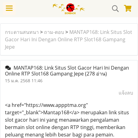
กระดานสนทนา
>
ถาม-ตอบ
>
MANTAP168: Link Situs Slot
Gacor Hari Ini Dengan Online RTP Slot168 Gampang
Jepe
MANTAP168: Link Situs Slot Gacor Hari Ini Dengan
Online RTP Slot168 Gampang Jepe
(278 อ่าน)
15 ม.ค. 2568 11:46
แจ้งลบ
<a href="https://www.appptma.org"
target="_blank">Mantap168</a> merupakan link situs
slot gacor hari ini yang menawarkan pengalaman
bermain slot online dengan RTP tinggi, memberikan
peluang menang lebih besar bagi para pemain.