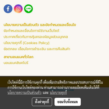
นโยบายความเป็นส่วนตัว และข้อกำหนดและเงื่อนไข
ข้อกำหนดและเงื่อนไขการใช้งานเว็บไซต์
ประกาศเกี่ยวกับการคุ้มครองข้อมูลส่วนบุคคล
นโยบายคุกกี้ (Cookies Policy)
ข้อตกลง เงื่อนไขการชำระเงิน และการคืนสินค้า
สาขาบอนแบคทั่วโลก
บอนแบคสิงคโปร์
© Copyright 2019 All Rights Reserved. bonback.com
เว็บไซต์นี้มีการใช้งานคุกกี้ เพื่อเพิ่มประสิทธิภาพและประสบการณ์ที่ดีใน
การใช้งานเว็บไซต์ของท่าน ท่านสามารถอ่านรายละเอียดเพิ่มเติมได้ที่
Powered by
MakeWebEasy.com
นโยบายความเป็นส่วนตัว
และ
นโยบายคุกกี้
ตั้งค่าคุกกี้
ยอมรับทั้งหมด