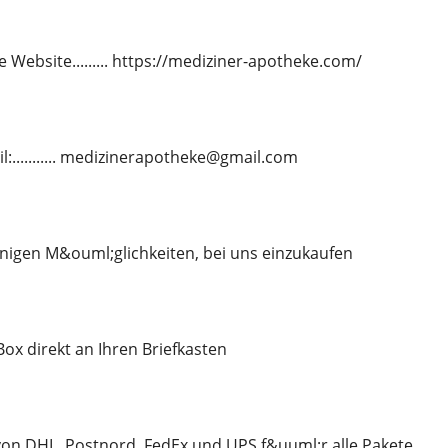
 Website......... https://mediziner-apotheke.com/
l:........... medizinerapotheke@gmail.com
nigen M&ouml;glichkeiten, bei uns einzukaufen
-Box direkt an Ihren Briefkasten
on DHL, Postnord, FedEx und UPS f&uuml;r alle Pakete