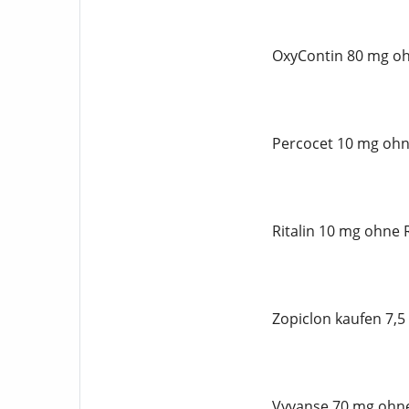
OxyContin 80 mg oh
Percocet 10 mg ohn
Ritalin 10 mg ohne 
Zopiclon kaufen 7,5
Vyvanse 70 mg ohne