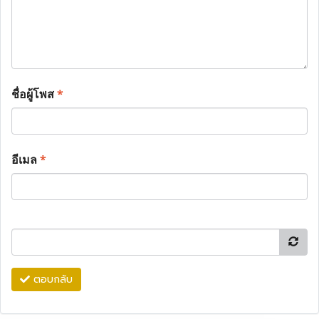
ชื่อผู้โพส
*
อีเมล
*
ตอบกลับ