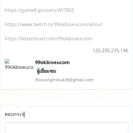
https://game8.jp/users/407802
https://www.twitch.tv/99okbioeucom/about
https://letterboxd.com/99okbioeucom/
125.235.235.196
99okbioeucom
ผู้เยี่ยมชม
thixuongtrieu438@gmail.com
ตอบกระทู้