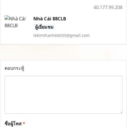
40.177.99.208
Nhà Cái 88CLB
ผู้เยี่ยมชม
lekimthanh66035@gmail.com
ตอบกระทู้
ชื่อผู้โพส
*