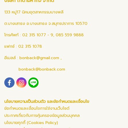
บริษัท ไก่ดำมหากิจ จำกัด
133 หมู่17 นิคมอุตสาหกรรมบางพลี
ต.บางเสาธง อ.บางเสาธง จ.สมุทรปราการ 10570
โทรศัพท์ : 02 315 1077 - 9, 085 559 9888
แฟกซ์ : 02 315 1078
อีเมลล์ :
bonback@gmail.com
,
bonback@bonback.com
นโยบายความเป็นส่วนตัว และข้อกำหนดและเงื่อนไข
ข้อกำหนดและเงื่อนไขการใช้งานเว็บไซต์
ประกาศเกี่ยวกับการคุ้มครองข้อมูลส่วนบุคคล
นโยบายคุกกี้ (Cookies Policy)