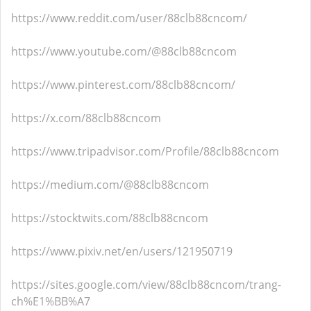
https://www.reddit.com/user/88clb88cncom/
https://www.youtube.com/@88clb88cncom
https://www.pinterest.com/88clb88cncom/
https://x.com/88clb88cncom
https://www.tripadvisor.com/Profile/88clb88cncom
https://medium.com/@88clb88cncom
https://stocktwits.com/88clb88cncom
https://www.pixiv.net/en/users/121950719
https://sites.google.com/view/88clb88cncom/trang-
ch%E1%BB%A7