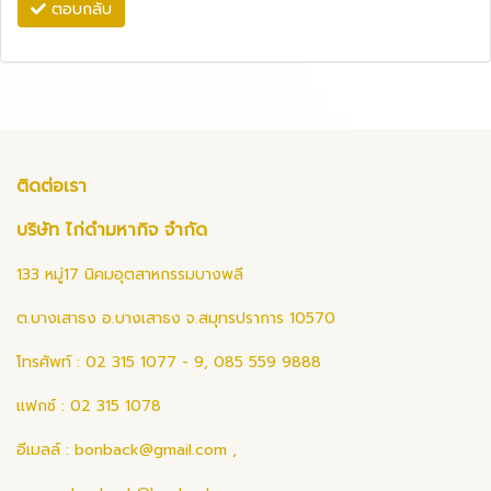
ตอบกลับ
ติดต่อเรา
บริษัท ไก่ดำมหากิจ จำกัด
133 หมู่17 นิคมอุตสาหกรรมบางพลี
ต.บางเสาธง อ.บางเสาธง จ.สมุทรปราการ 10570
โทรศัพท์ : 02 315 1077 - 9, 085 559 9888
แฟกซ์ : 02 315 1078
อีเมลล์ :
bonback@gmail.com
,