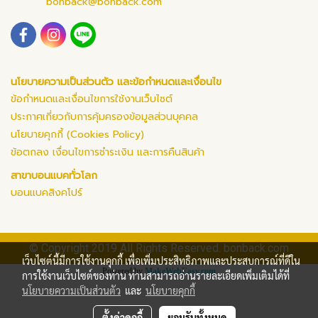
bonback@bonback.com
นโยบายความเป็นส่วนตัว และข้อกำหนดและเงื่อนไข
ข้อกำหนดและเงื่อนไขการใช้งานเว็บไซต์
ประกาศเกี่ยวกับการคุ้มครองข้อมูลส่วนบุคคล
นโยบายคุกกี้ (Cookies Policy)
ข้อตกลง เงื่อนไขการชำระเงิน และการคืนสินค้า
สาขาบอนแบคทั่วโลก
บอนแบคสิงคโปร์
© Copyright 2019 All Rights Reserved. bonback.com
เว็บไซต์นี้มีการใช้งานคุกกี้ เพื่อเพิ่มประสิทธิภาพและประสบการณ์ที่ดีใน
Powered by
MakeWebEasy.com
การใช้งานเว็บไซต์ของท่าน ท่านสามารถอ่านรายละเอียดเพิ่มเติมได้ที่
นโยบายความเป็นส่วนตัว
และ
นโยบายคุกกี้
ตั้งค่าคุกกี้
ยอมรับทั้งหมด