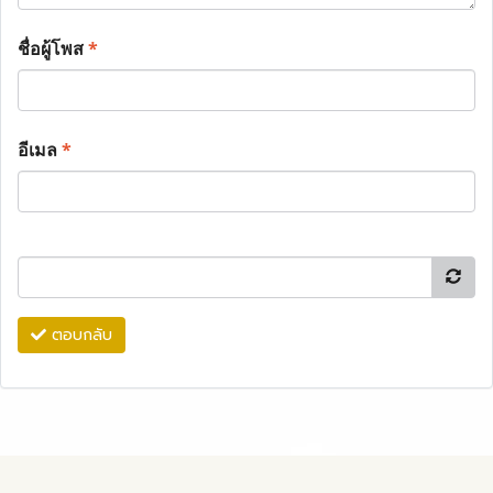
ชื่อผู้โพส
*
อีเมล
*
ตอบกลับ