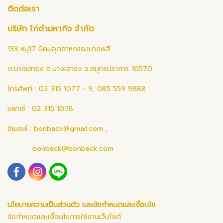
ติดต่อเรา
บริษัท ไก่ดำมหากิจ จำกัด
133 หมู่17 นิคมอุตสาหกรรมบางพลี
ต.บางเสาธง อ.บางเสาธง จ.สมุทรปราการ 10570
โทรศัพท์ : 02 315 1077 - 9, 085 559 9888
แฟกซ์ : 02 315 1078
อีเมลล์ :
bonback@gmail.com
,
bonback@bonback.com
นโยบายความเป็นส่วนตัว และข้อกำหนดและเงื่อนไข
ข้อกำหนดและเงื่อนไขการใช้งานเว็บไซต์