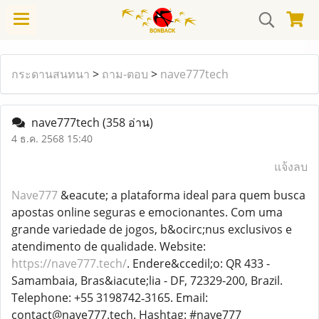
กระดานสนทนา
>
ถาม-ตอบ
>
nave777tech
nave777tech
(358 อ่าน)
4 ธ.ค. 2568 15:40
แจ้งลบ
Nave777
&eacute; a plataforma ideal para quem busca
apostas online seguras e emocionantes. Com uma
grande variedade de jogos, b&ocirc;nus exclusivos e
atendimento de qualidade. Website:
https://nave777.tech/
. Endere&ccedil;o: QR 433 -
Samambaia, Bras&iacute;lia - DF, 72329-200, Brazil.
Telephone: +55 3198742‑3165. Email:
contact@nave777.tech. Hashtag: #nave777