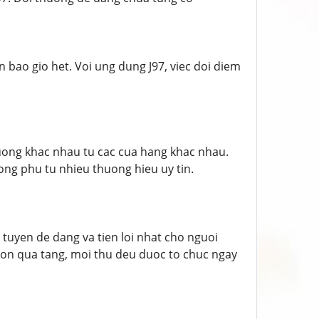
 bao gio het. Voi ung dung J97, viec doi diem
thuong khac nhau tu cac cua hang khac nhau.
ng phu tu nhieu thuong hieu uy tin.
tuyen de dang va tien loi nhat cho nguoi
chon qua tang, moi thu deu duoc to chuc ngay