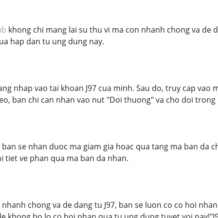
ub
khong chi mang lai su thu vi ma con nhanh chong va de d
a hap dan tu ung dung nay.
ang nhap vao tai khoan J97 cua minh. Sau do, truy cap vao
o, ban chi can nhan vao nut "Doi thuong" va cho doi trong i
 ban se nhan duoc ma giam gia hoac qua tang ma ban da ch
i tiet ve phan qua ma ban da nhan.
g nhanh chong va de dang tu J97, ban se luon co co hoi nh
e khong bo lo co hoi nhan qua tu ung dung tuyet voi nay!"J