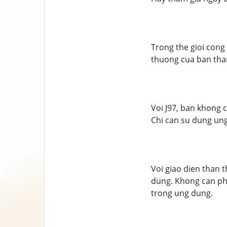
Trong the gioi cong
thuong cua ban than
Voi J97, ban khong 
Chi can su dung ung
Voi giao dien than 
dung. Khong can pha
trong ung dung.