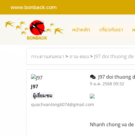
www.bonback.com
หน้าหลัก
เกี่ยวกับเรา
ผ
กระดานสนทนา
>
ถาม-ตอบ
>
J97 doi thuong de
J97 doi thuong 
9 ม.ค. 2568 09:32
J97
ผู้เยี่ยมชม
quachvanlong6074@gmail.com
Nhanh chong va de 