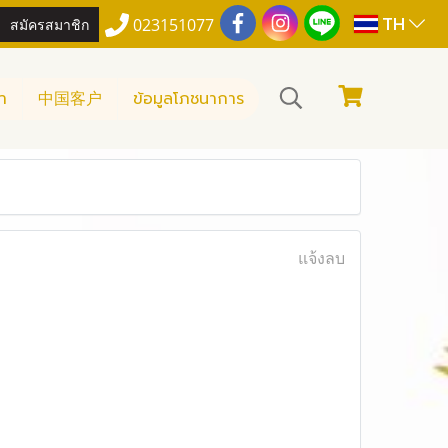
TH
สมัครสมาชิก
023151077
า
中国客户
ข้อมูลโภชนาการ
แจ้งลบ