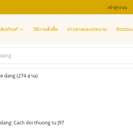
เข้าสู่ระบบ
ลิตภัณฑ์
วิธีการสั่งซื้อ
ข่าวสารและบทความ
ติดต่อเร
 dang
de dang
(274 อ่าน)
dang: Cach doi thuong tu J97