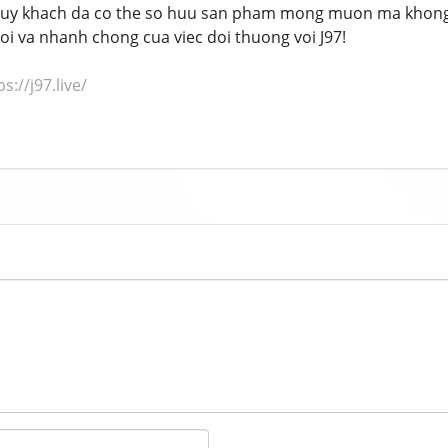
 quy khach da co the so huu san pham mong muon ma khong 
loi va nhanh chong cua viec doi thuong voi J97!
ps://j97.live/