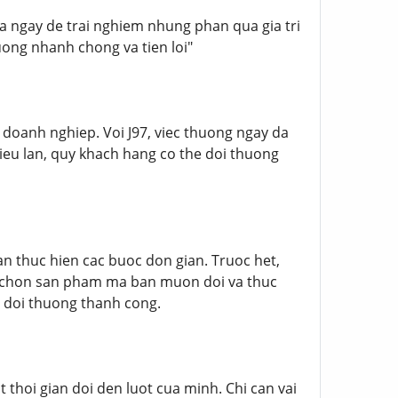
ia ngay de trai nghiem nhung phan qua gia tri
ong nhanh chong va tien loi"
doanh nghiep. Voi J97, viec thuong ngay da
hieu lan, quy khach hang co the doi thuong
an thuc hien cac buoc don gian. Truoc het,
o, chon san pham ma ban muon doi va thuc
n doi thuong thanh cong.
thoi gian doi den luot cua minh. Chi can vai