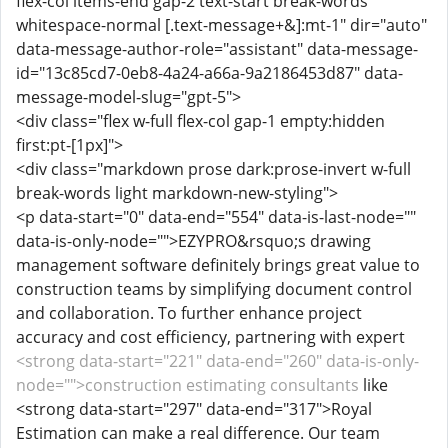
flex-col items-end gap-2 text-start break-words
whitespace-normal [.text-message+&]:mt-1" dir="auto"
data-message-author-role="assistant" data-message-
id="13c85cd7-0eb8-4a24-a66a-9a2186453d87" data-
message-model-slug="gpt-5">
<div class="flex w-full flex-col gap-1 empty:hidden
first:pt-[1px]">
<div class="markdown prose dark:prose-invert w-full
break-words light markdown-new-styling">
<p data-start="0" data-end="554" data-is-last-node=""
data-is-only-node="">EZYPRO&rsquo;s drawing
management software definitely brings great value to
construction teams by simplifying document control
and collaboration. To further enhance project
accuracy and cost efficiency, partnering with expert
<strong data-start="221" data-end="260" data-is-only-
node="">construction estimating consultants
like
<strong data-start="297" data-end="317">Royal
Estimation can make a real difference. Our team