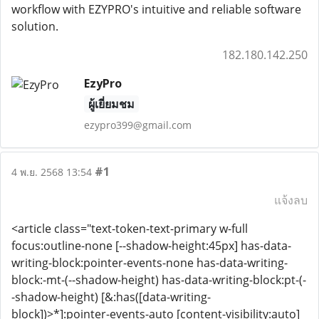
workflow with EZYPRO's intuitive and reliable software
solution.
182.180.142.250
EzyPro
ผู้เยี่ยมชม
ezypro399@gmail.com
#1
4 พ.ย. 2568 13:54
แจ้งลบ
<article class="text-token-text-primary w-full
focus:outline-none [--shadow-height:45px] has-data-
writing-block:pointer-events-none has-data-writing-
block:-mt-(--shadow-height) has-data-writing-block:pt-(-
-shadow-height) [&:has([data-writing-
block])>*]:pointer-events-auto [content-visibility:auto]