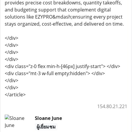
provides precise cost breakdowns, quantity takeoffs,
and budgeting support that complement digital
solutions like EZYPRO&mdash;ensuring every project
stays organized, cost-effective, and delivered on time.
</div>
</div>
</div>
</div>
<div class="z-0 flex min-h-[46px] justify-start"> </div>
<div class="mt-3 w-full empty:hidden"> </div>
</div>
</div>
</article>
154.80.21.221
Sloane June
ผู้เยี่ยมชม