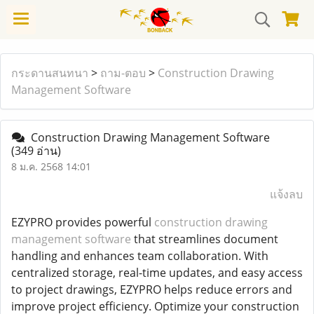
กระดานสนทนา
>
ถาม-ตอบ
>
Construction Drawing
Management Software
Construction Drawing Management Software
(349 อ่าน)
8 ม.ค. 2568 14:01
แจ้งลบ
EZYPRO provides powerful
construction drawing
management software
that streamlines document
handling and enhances team collaboration. With
centralized storage, real-time updates, and easy access
to project drawings, EZYPRO helps reduce errors and
improve project efficiency. Optimize your construction