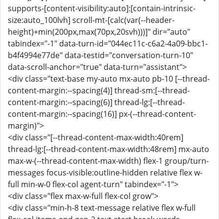
supports-[content-visibility:auto]:[contain-intrinsic-
size:auto_100lvh] scroll-mt-[calc(var(--header-
height)+min(200px,max(70px,20svh)))]" dir="auto"
tabindex="-1" data-turn-id="044ec11c-c6a2-4a09-bbc1-
b4f4994e77de" data-testid="conversation-turn-10"
data-scroll-anchor="true" data-turn="assistant">
<div class="text-base my-auto mx-auto pb-10 [--thread-
content-margin:--spacing(4)] thread-sm:[--thread-
content-margin:--spacing(6)] thread-lg:[--thread-
content-margin:--spacing(16)] px-(--thread-content-
margin)">
<div class="[--thread-content-max-width:40rem]
thread-lg:[--thread-content-max-width:48rem] mx-auto
max-w-(--thread-content-max-width) flex-1 group/turn-
messages focus-visible:outline-hidden relative flex w-
full min-w-0 flex-col agent-turn" tabindex="-1">
<div class="flex max-w-full flex-col grow">
<div class="min-h-8 text-message relative flex w-full