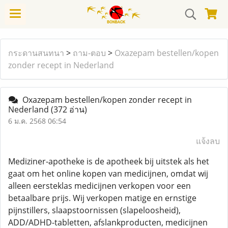
กระดานสนทนา
>
ถาม-ตอบ
>
Oxazepam bestellen/kopen
zonder recept in Nederland
Oxazepam bestellen/kopen zonder recept in
Nederland
(372 อ่าน)
6 ม.ค. 2568 06:54
แจ้งลบ
Mediziner-apotheke is de apotheek bij uitstek als het
gaat om het online kopen van medicijnen, omdat wij
alleen eersteklas medicijnen verkopen voor een
betaalbare prijs. Wij verkopen matige en ernstige
pijnstillers, slaapstoornissen (slapeloosheid),
ADD/ADHD-tabletten, afslankproducten, medicijnen