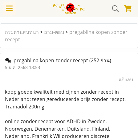
กระดานสนทนา
>
ถาม-ตอบ
>
pregablina kopen zonder
recept
pregablina kopen zonder recept
(252 อ่าน)
5 ม.ค. 2568 13:53
แจ้งลบ
koop goede kwaliteit medicijnen zonder recept in
Nederland: tegen gereduceerde prijs zonder recept.
Tramadol 200mg
online zonder recept voor ADHD in Zweden,
Noorwegen, Denemarken, Duitsland, Finland,
Nederland, Frankrijk Wij produceren discrete