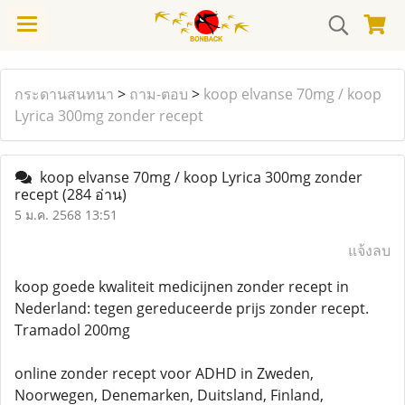
กระดานสนทนา
>
ถาม-ตอบ
>
koop elvanse 70mg / koop
Lyrica 300mg zonder recept
koop elvanse 70mg / koop Lyrica 300mg zonder
recept
(284 อ่าน)
5 ม.ค. 2568 13:51
แจ้งลบ
koop goede kwaliteit medicijnen zonder recept in
Nederland: tegen gereduceerde prijs zonder recept.
Tramadol 200mg
online zonder recept voor ADHD in Zweden,
Noorwegen, Denemarken, Duitsland, Finland,