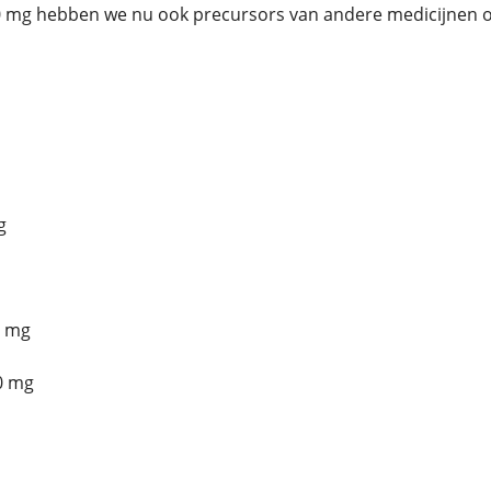
0 mg hebben we nu ook precursors van andere medicijnen o
g
5 mg
0 mg