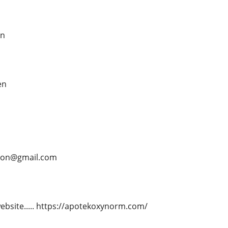
en
en
mson@gmail.com
website..... https://apotekoxynorm.com/