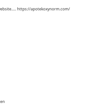
website..... https://apotekoxynorm.com/
gen