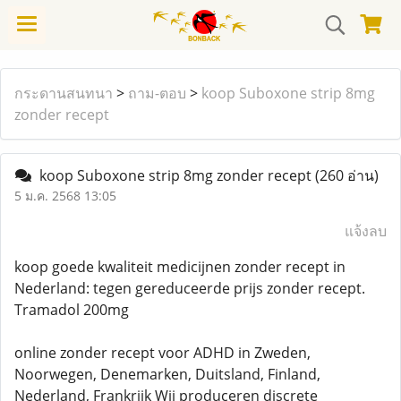
กระดานสนทนา
>
ถาม-ตอบ
>
koop Suboxone strip 8mg
zonder recept
koop Suboxone strip 8mg zonder recept
(260 อ่าน)
5 ม.ค. 2568 13:05
แจ้งลบ
koop goede kwaliteit medicijnen zonder recept in
Nederland: tegen gereduceerde prijs zonder recept.
Tramadol 200mg
online zonder recept voor ADHD in Zweden,
Noorwegen, Denemarken, Duitsland, Finland,
Nederland, Frankrijk Wij produceren discrete