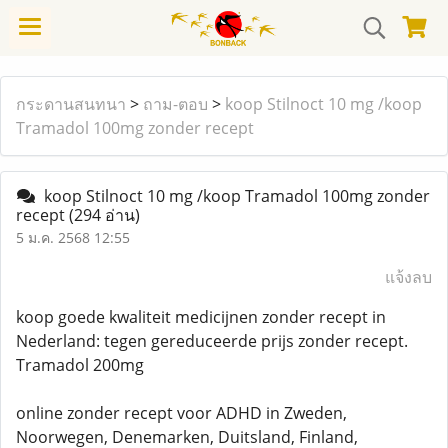
กระดานสนทนา
>
ถาม-ตอบ
>
koop Stilnoct 10 mg /koop
Tramadol 100mg zonder recept
koop Stilnoct 10 mg /koop Tramadol 100mg zonder
recept
(294 อ่าน)
5 ม.ค. 2568 12:55
แจ้งลบ
koop goede kwaliteit medicijnen zonder recept in
Nederland: tegen gereduceerde prijs zonder recept.
Tramadol 200mg
online zonder recept voor ADHD in Zweden,
Noorwegen, Denemarken, Duitsland, Finland,