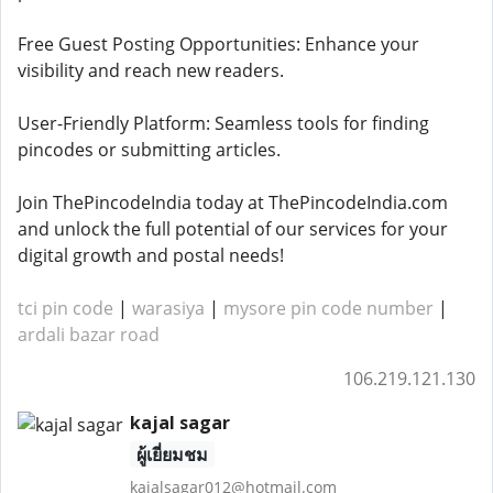
Free Guest Posting Opportunities: Enhance your
visibility and reach new readers.
User-Friendly Platform: Seamless tools for finding
pincodes or submitting articles.
Join ThePincodeIndia today at ThePincodeIndia.com
and unlock the full potential of our services for your
digital growth and postal needs!
tci pin code
|
warasiya
|
mysore pin code number
|
ardali bazar road
106.219.121.130
kajal sagar
ผู้เยี่ยมชม
kajalsagar012@hotmail.com