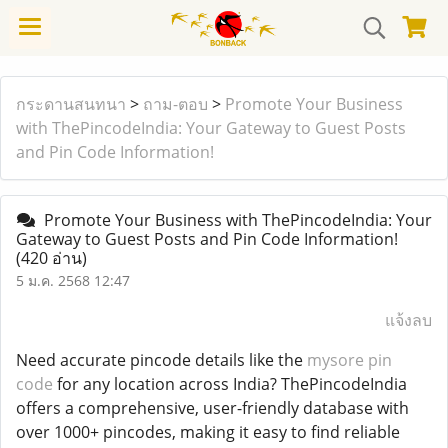
กระดานสนทนา
>
ถาม-ตอบ
>
Promote Your Business
with ThePincodeIndia: Your Gateway to Guest Posts
and Pin Code Information!
Promote Your Business with ThePincodeIndia: Your
Gateway to Guest Posts and Pin Code Information!
(420 อ่าน)
5 ม.ค. 2568 12:47
แจ้งลบ
Need accurate pincode details like the
mysore pin
code
for any location across India? ThePincodeIndia
offers a comprehensive, user-friendly database with
over 1000+ pincodes, making it easy to find reliable