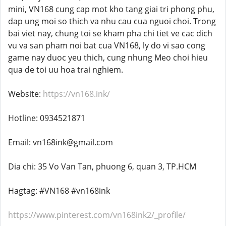
mini, VN168 cung cap mot kho tang giai tri phong phu,
dap ung moi so thich va nhu cau cua nguoi choi. Trong
bai viet nay, chung toi se kham pha chi tiet ve cac dich
vu va san pham noi bat cua VN168, ly do vi sao cong
game nay duoc yeu thich, cung nhung Meo choi hieu
qua de toi uu hoa trai nghiem.
Website:
https://vn168.ink/
Hotline: 0934521871
Email: vn168ink@gmail.com
Dia chi: 35 Vo Van Tan, phuong 6, quan 3, TP.HCM
Hagtag: #VN168 #vn168ink
https://www.pinterest.com/vn168ink2/_profile/