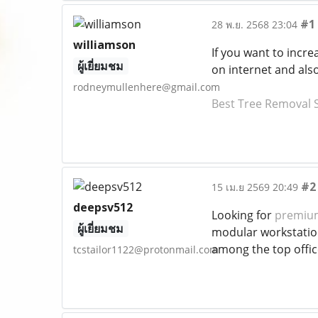
#1
28 พ.ย. 2568 23:04
williamson
If you want to incre
ผู้เยี่ยมชม
on internet and als
rodneymullenhere@gmail.com
Best Tree Removal S
#2
15 เม.ย 2569 20:49
deepsv512
Looking for
premium
ผู้เยี่ยมชม
modular workstation
among the top office
tcstailor1122@protonmail.com