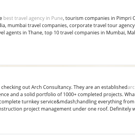
he
best travel agency in Pune
, tourism companies in Pimpri 
ndia, mumbai travel companies, corporate travel tour agency
vel agents in Thane, top 10 travel companies in Mumbai, Ma
checking out Arch Consultancy. They are an established
arc
ence and a solid portfolio of 1000+ completed projects. Wha
 complete turnkey service&mdash;handling everything from 
struction project management under one roof. Definitely w