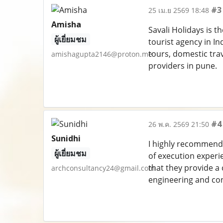
#3
25 เม.ย 2569 18:48
Amisha
Savali Holidays is t
ผู้เยี่ยมชม
tourist agency in I
tours, domestic tra
amishagupta2146@proton.me
providers in pune.
#4
26 พ.ค. 2569 21:50
Sunidhi
I highly recommend 
ผู้เยี่ยมชม
of execution experi
that they provide a
archconsultancy24@gmail.com
engineering and con