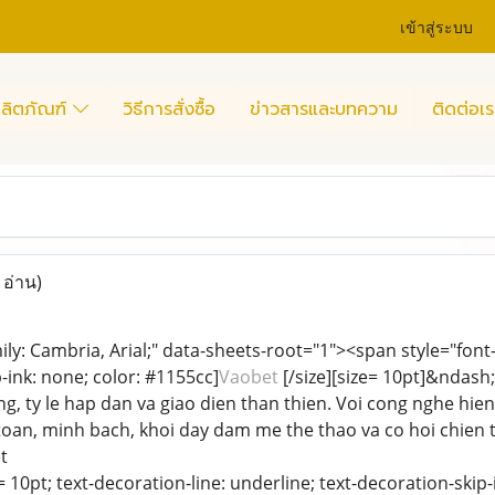
เข้าสู่ระบบ
ลิตภัณฑ์
วิธีการสั่งซื้อ
ข่าวสารและบทความ
ติดต่อเร
 อ่าน)
mily: Cambria, Arial;" data-sheets-root="1"><span style="font-
-ink: none; color: #1155cc]
Vaobet
[/size][size= 10pt]&ndash
g, ty le hap dan va giao dien than thien. Voi cong nghe hie
oan, minh bach, khoi day dam me the thao va co hoi chien 
t
e= 10pt; text-decoration-line: underline; text-decoration-skip-