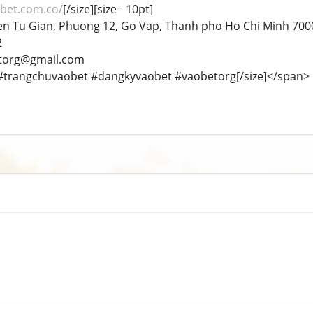
obet.com.co/
[/size][size= 10pt]
yen Tu Gian, Phuong 12, Go Vap, Thanh pho Ho Chi Minh 700
2
etorg@gmail.com
#trangchuvaobet #dangkyvaobet #vaobetorg[/size]</span>