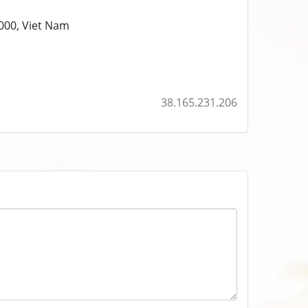
000, Viet Nam
38.165.231.206